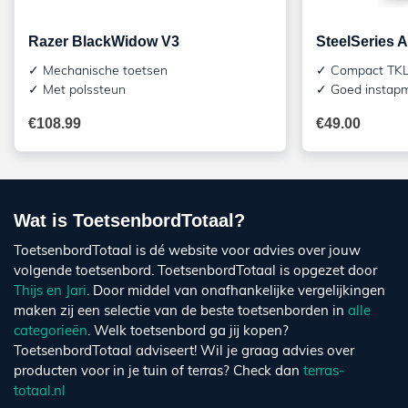
Razer BlackWidow V3
SteelSeries 
✓ Mechanische toetsen
✓ Compact TKL
✓ Met polssteun
✓ Goed instap
€
108.99
€
49.00
Wat is ToetsenbordTotaal?
ToetsenbordTotaal is dé website voor advies over jouw
volgende toetsenbord. ToetsenbordTotaal is opgezet door
Thijs en Jari
. Door middel van onafhankelijke vergelijkingen
maken zij een selectie van de beste toetsenborden in
alle
categorieën
. Welk toetsenbord ga jij kopen?
ToetsenbordTotaal adviseert! Wil je graag advies over
producten voor in je tuin of terras? Check dan
terras-
totaal.nl