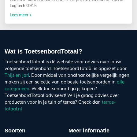
kwaliteit maar ook onder andere de prijs. Toetsenborden als de
Logitech G915
Lees meer >
Wat is ToetsenbordTotaal?
ToetsenbordTotaal is dé website voor advies over jouw
volgende toetsenbord. ToetsenbordTotaal is opgezet door
Thijs en Jari
. Door middel van onafhankelijke vergelijkingen
maken zij een selectie van de beste toetsenborden in
alle
categorieën
. Welk toetsenbord ga jij kopen?
ToetsenbordTotaal adviseert! Wil je graag advies over
producten voor in je tuin of terras? Check dan
terras-
totaal.nl
Soorten
Meer informatie