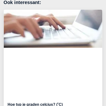
Ook interessant:
Hoe typ je graden celcius? (˚C)