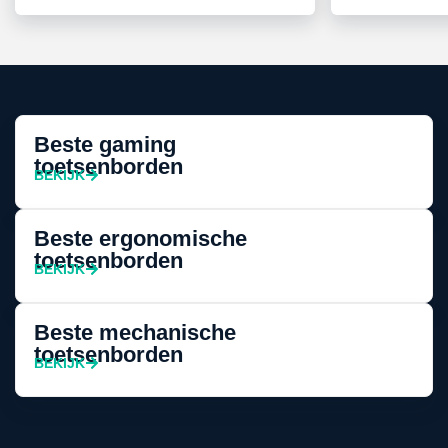
Beste gaming
toetsenborden
BEKIJK
Beste ergonomische
toetsenborden
BEKIJK
Beste mechanische
toetsenborden
BEKIJK